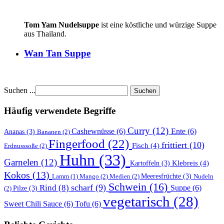
Tom Yam Nudelsuppe
ist eine köstliche und würzige Suppe
aus Thailand.
Wan Tan Suppe
Suchen ...
Suchen
Häufig verwendete Begriffe
Curry (12)
Cashewnüsse (6)
Ente (6)
Ananas (3)
Bananen (2)
Fingerfood (22)
frittiert (10)
Fisch (4)
Erdnusssoße (2)
Huhn (33)
Garnelen (12)
Klebreis (4)
Kartoffeln (3)
Kokos (13)
Mango (2)
Medien (2)
Meeresfrüchte (3)
Nudeln
Lamm (1)
Schwein (16)
scharf (9)
Rind (8)
Suppe (6)
(2)
Pilze (3)
vegetarisch (28)
Sweet Chili Sauce (6)
Tofu (6)