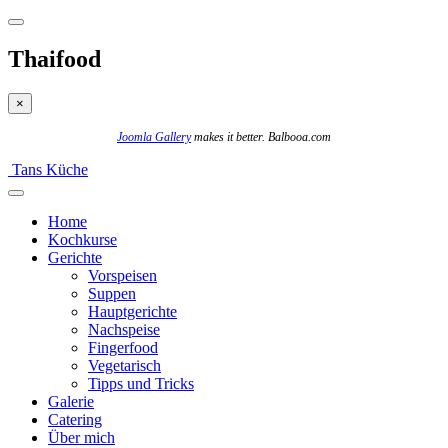
Thaifood
×
Joomla Gallery
makes it better. Balbooa.com
Tans Küche
Home
Kochkurse
Gerichte
Vorspeisen
Suppen
Hauptgerichte
Nachspeise
Fingerfood
Vegetarisch
Tipps und Tricks
Galerie
Catering
Über mich