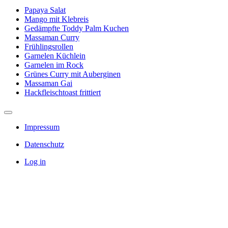
Papaya Salat
Mango mit Klebreis
Gedämpfte Toddy Palm Kuchen
Massaman Curry
Frühlingsrollen
Garnelen Küchlein
Garnelen im Rock
Grünes Curry mit Auberginen
Massaman Gai
Hackfleischtoast frittiert
Impressum
Datenschutz
Log in