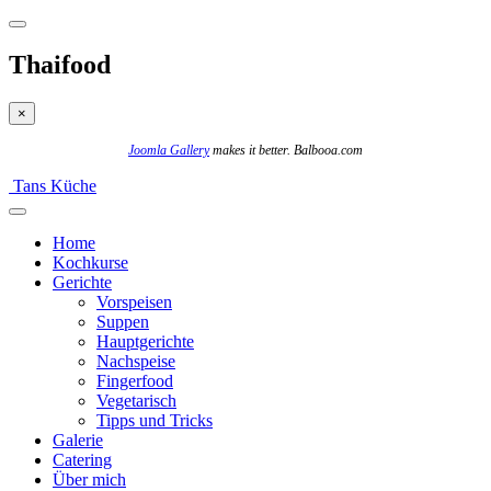
Thaifood
×
Joomla Gallery
makes it better. Balbooa.com
Tans Küche
Home
Kochkurse
Gerichte
Vorspeisen
Suppen
Hauptgerichte
Nachspeise
Fingerfood
Vegetarisch
Tipps und Tricks
Galerie
Catering
Über mich