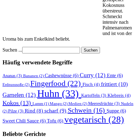
Kokosnuss
überstreut.
Schmeckt
intensiv nach
Palmenaromen
und ist von der
Uroma bis zum Enkelkind beliebt.
Suchen ...
Suchen
Häufig verwendete Begriffe
Curry (12)
Cashewnüsse (6)
Ente (6)
Ananas (3)
Bananen (2)
Fingerfood (22)
frittiert (10)
Fisch (4)
Erdnusssoße (2)
Huhn (33)
Garnelen (12)
Klebreis (4)
Kartoffeln (3)
Kokos (13)
Mango (2)
Medien (2)
Meeresfrüchte (3)
Nudeln
Lamm (1)
Schwein (16)
scharf (9)
Rind (8)
Suppe (6)
(2)
Pilze (3)
vegetarisch (28)
Sweet Chili Sauce (6)
Tofu (6)
Beliebte Gerichte